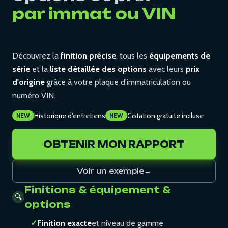
par immat ou VIN
Découvrez la
finition précise
, tous les
équipements de
série
et la
liste détaillée des options
avec leurs
prix
d'origine
grâce à votre plaque d'immatriculation ou
numéro VIN.
Historique d'entretiens
Cotation gratuite incluse
NEW
NEW
OBTENIR MON RAPPORT
Voir un exemple
→
Finitions & équipement &
🔍
options
✓
Finition exacte
et niveau de gamme