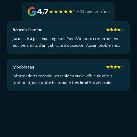
4,7
★★★★★
1 730 avis vérifiés
francois flausino
J'ai utilisé à plusieurs reprises MécaVin pour confirmer les
équipements d'un véhicule d'occasion. Aucun problème
pour un Volvo XC90. Pas de service pour les Tesla. Utilisé
ensuite pour Jaguar XF (pas de données) puis un I-Pace via
Apple …Plus
jy bobineau
Informations techniques rapides sur le véhicule choisi
(options), par contre historique très limité si véhicule
étranger et/ou non entretenu dans le réseau de la marque...