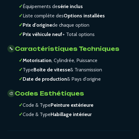
✓
Équipements de
série inclus
✓
Liste complète des
Options installées
✓
Prix d'origine
de chaque option
✓
Prix véhicule neuf
+ Total options
Caractéristiques Techniques
🔧
✓
Motorisation
, Cylindrée, Puissance
✓
Type
Boîte de vitesse
& Transmission
✓
Date de production
& Pays d'origine
Codes Esthétiques
🎨
✓
Code & Type
Peinture extérieure
✓
Code & Type
Habillage intérieur