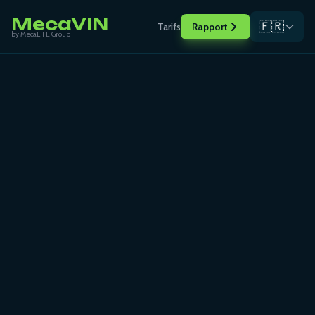
MecaVIN
🇫🇷
Tarifs
Rapport
by MecaLIFE Group