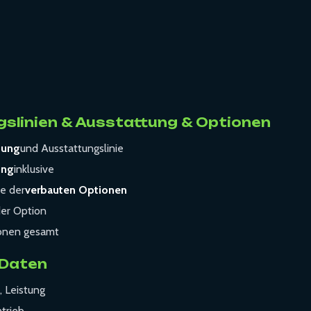
slinien & Ausstattung & Optionen
tung
und Ausstattungslinie
ung
inklusive
te der
verbauten Optionen
der Option
onen gesamt
 Daten
, Leistung
trieb