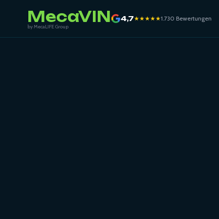
MecaVIN
4,7
★★★★★
1.730 Bewertungen
by MecaLIFE Group