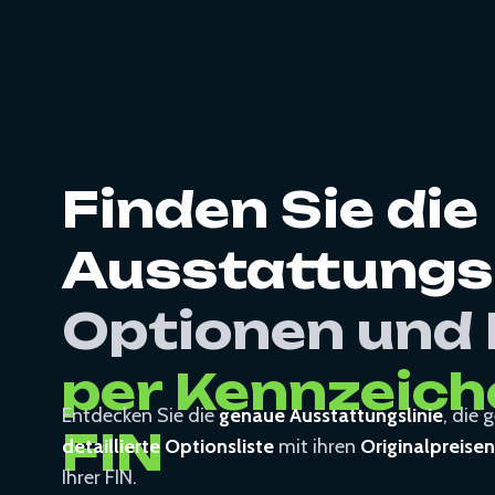
Finden Sie die
Ausstattungsl
Optionen und 
per Kennzeich
Entdecken Sie die
genaue Ausstattungslinie
, die
FIN
detaillierte Optionsliste
mit ihren
Originalpreisen
Ihrer FIN.