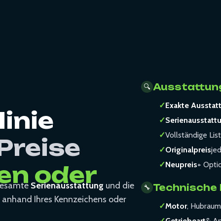
Ausstattung
🔍
✓
Exakte Ausstat
inie
✓
Serienausstatt
✓
Vollständige Lis
Preise
✓
Originalpreis
je
✓
Neupreis
+ Opti
en oder
 gesamte
Serienausstattung
und die
Technische
🔧
anhand Ihres Kennzeichens oder
✓
Motor
, Hubraum
✓
Getriebeart
& An