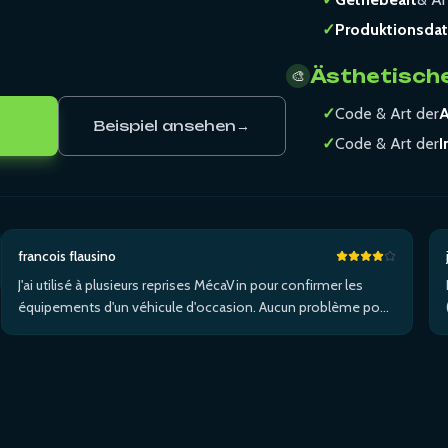
✓
Produktionsda
Ästhetisch
🎨
✓
Code & Art der
A
Beispiel ansehen
→
✓
Code & Art der
I
francois flausino
J'ai utilisé à plusieurs reprises MécaVin pour confirmer les
équipements d'un véhicule d'occasion. Aucun problème pour
un Volvo XC90. Pas de service pour les Tesla. Utilisé ensuite
pour Jaguar XF (pas de données) puis un I-Pace via Apple …
Plus