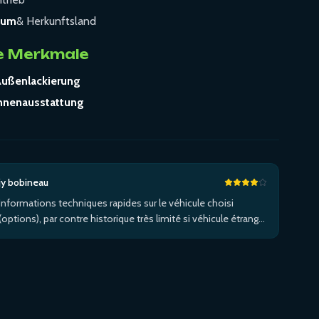
tum
& Herkunftsland
e Merkmale
ußenlackierung
nnenausstattung
jy bobineau
Informations techniques rapides sur le véhicule choisi
(options), par contre historique très limité si véhicule étranger
et/ou non entretenu dans le réseau de la marque...