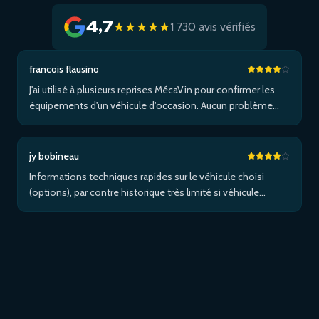
4,7
★★★★★
1 730 avis vérifiés
francois flausino
J'ai utilisé à plusieurs reprises MécaVin pour confirmer les
équipements d'un véhicule d'occasion. Aucun problème
pour un Volvo XC90. Pas de service pour les Tesla. Utilisé
ensuite pour Jaguar XF (pas de données) puis un I-Pace via
Apple …Plus
jy bobineau
Informations techniques rapides sur le véhicule choisi
(options), par contre historique très limité si véhicule
étranger et/ou non entretenu dans le réseau de la marque...