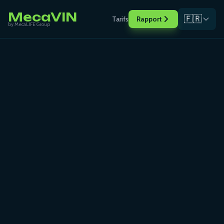
MecaVIN
🇫🇷
Tarifs
Rapport
by MecaLIFE Group