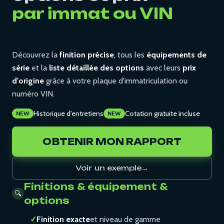
par immat ou VIN
Découvrez la
finition précise
, tous les
équipements de
série
et la
liste détaillée des options
avec leurs
prix
d'origine
grâce à votre plaque d'immatriculation ou
numéro VIN.
Historique d'entretiens
Cotation gratuite incluse
NEW
NEW
OBTENIR MON RAPPORT
Voir un exemple
→
Finitions & équipement &
🔍
options
✓
Finition exacte
et niveau de gamme