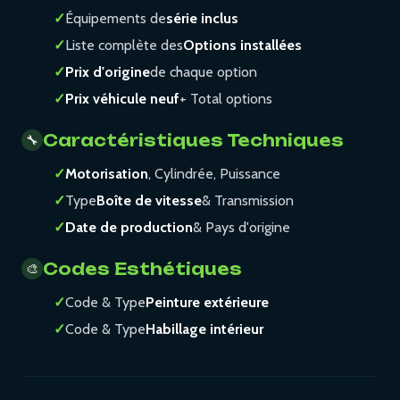
✓
Équipements de
série inclus
✓
Liste complète des
Options installées
✓
Prix d'origine
de chaque option
✓
Prix véhicule neuf
+ Total options
Caractéristiques Techniques
🔧
✓
Motorisation
, Cylindrée, Puissance
✓
Type
Boîte de vitesse
& Transmission
✓
Date de production
& Pays d'origine
Codes Esthétiques
🎨
✓
Code & Type
Peinture extérieure
✓
Code & Type
Habillage intérieur