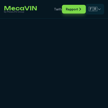
MecaVIN
🇫🇷
Tarifs
Rapport
by MecaLIFE Group