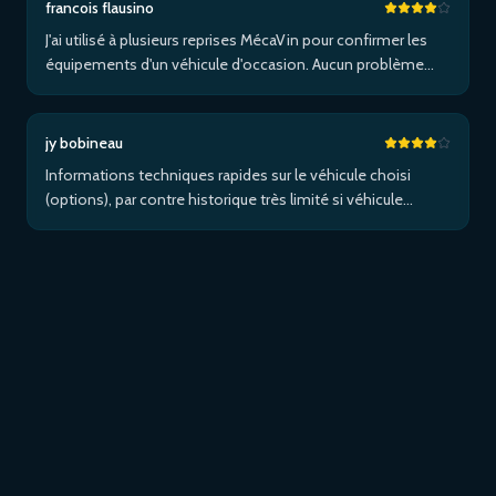
francois flausino
J'ai utilisé à plusieurs reprises MécaVin pour confirmer les
équipements d'un véhicule d'occasion. Aucun problème
pour un Volvo XC90. Pas de service pour les Tesla. Utilisé
ensuite pour Jaguar XF (pas de données) puis un I-Pace via
Apple …Plus
jy bobineau
Informations techniques rapides sur le véhicule choisi
(options), par contre historique très limité si véhicule
étranger et/ou non entretenu dans le réseau de la marque...