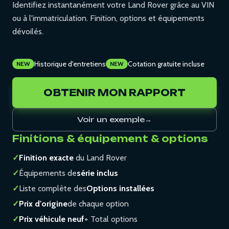
Identifiez instantanément votre Land Rover grâce au VIN
ou à l'immatriculation. Finition, options et équipements
dévoilés.
Historique d'entretiens
Cotation gratuite incluse
NEW
NEW
OBTENIR MON RAPPORT
Voir un exemple
→
Finitions & équipement & options
✓
Finition exacte
du Land Rover
✓
Équipements de
série inclus
✓
Liste complète des
Options installées
✓
Prix d'origine
de chaque option
✓
Prix véhicule neuf
+ Total options