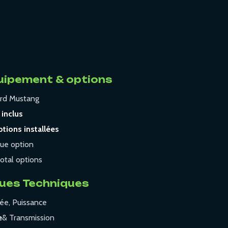
quipement & options
rd Mustang
 inclus
tions installées
ue option
otal options
ues Techniques
rée, Puissance
e
& Transmission