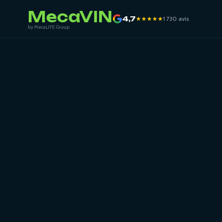
MecaVIN
4,7
★★★★★
1 730 avis
by MecaLIFE Group