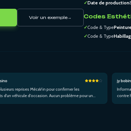
✓
Date de production
Codes Esthét
Voir un exemple
→
✓
Code & Type
Peinture
✓
Code & Type
Habillag
usino
jy bobi
 à plusieurs reprises MécaVin pour confirmer les
Informa
 d'un véhicule d'occasion. Aucun problème pour un
contre h
Pas de service pour les Tesla. Utilisé ensuite pour Jaguar
dans le 
données) puis un I-Pace via Apple …Plus