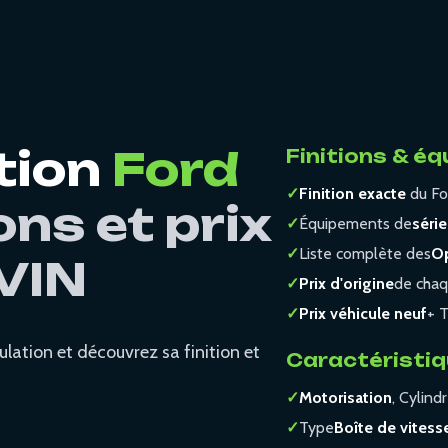
tion
Ford
Finitions & é
✓
Finition exacte
du Fo
ons et prix
✓
Équipements de
série
✓
Liste complète des
Op
VIN
✓
Prix d'origine
de chaq
✓
Prix véhicule neuf
+ T
lation et découvrez sa finition et
Caractéristiq
✓
Motorisation
, Cylind
✓
Type
Boîte de vitess