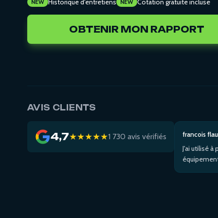
Historique d'entretiens
Cotation gratuite incluse
NEW
NEW
OBTENIR MON RAPPORT
AVIS CLIENTS
francois fla
4,7
★★★★★
1 730 avis vérifiés
J'ai utilisé
équipements
Volvo XC90. 
XF (pas de 