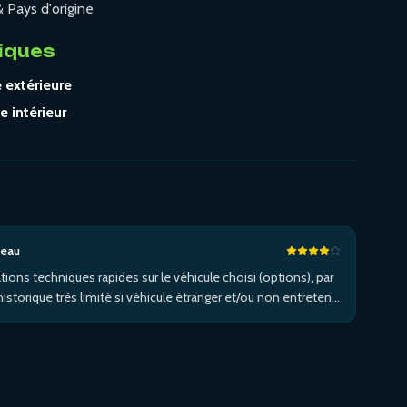
& Pays d'origine
iques
 extérieure
e intérieur
neau
tions techniques rapides sur le véhicule choisi (options), par
istorique très limité si véhicule étranger et/ou non entretenu
réseau de la marque...