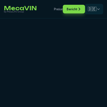
MecaVIN
🇩🇪
Preise
Bericht
by MecaLIFE Group