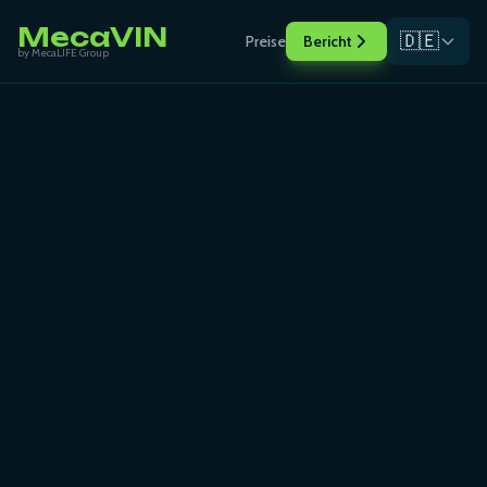
MecaVIN
🇩🇪
Preise
Bericht
by MecaLIFE Group