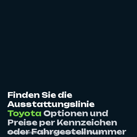
Finden Sie die
Ausstattungslinie
Toyota
Optionen und
Preise per Kennzeichen
oder Fahrgestellnummer
Identifizieren Sie Ihren Toyota sofort über VIN oder