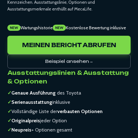
Kennzeichen. Ausstattungslinie, Optionen und
Ausstattungsmerkmale enthüllt auf MecaLife.
Wartungshistorie
Kostenlose Bewertung inklusive
NEW
NEW
MEINEN BERICHT ABRUFEN
Beispiel ansehen
→
Ausstattungslinien & Ausstattung
& Optionen
✓
Genaue Ausführung
des Toyota
✓
Serienausstattung
inklusive
✓
Vollständige Liste der
verbauten Optionen
✓
Originalpreis
jeder Option
✓
Neupreis
+ Optionen gesamt