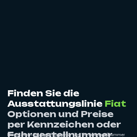
Finden Sie die
Ausstattungslinie
Fiat
Optionen und Preise
per Kennzeichen oder
Fahrgestellnummer
Identifizieren Sie Ihren Fiat präzise über die Fahrgestellnummer