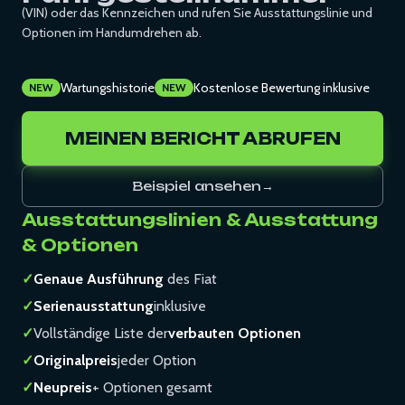
(VIN) oder das Kennzeichen und rufen Sie Ausstattungslinie und
Optionen im Handumdrehen ab.
Wartungshistorie
Kostenlose Bewertung inklusive
NEW
NEW
MEINEN BERICHT ABRUFEN
Beispiel ansehen
→
Ausstattungslinien & Ausstattung
& Optionen
✓
Genaue Ausführung
des Fiat
✓
Serienausstattung
inklusive
✓
Vollständige Liste der
verbauten Optionen
✓
Originalpreis
jeder Option
✓
Neupreis
+ Optionen gesamt