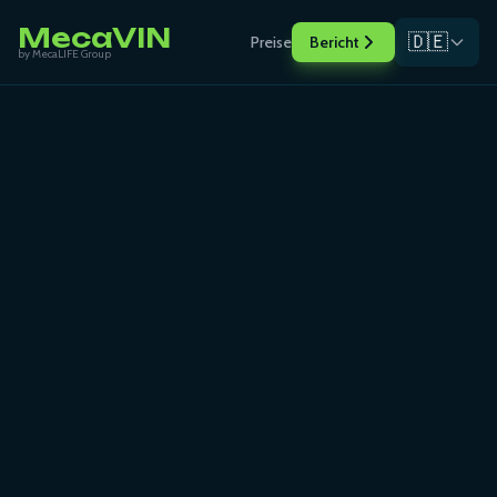
MecaVIN
🇩🇪
Preise
Bericht
by MecaLIFE Group