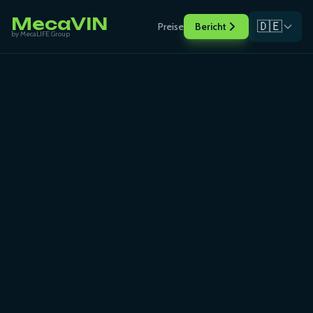
MecaVIN
🇩🇪
Preise
Bericht
by MecaLIFE Group