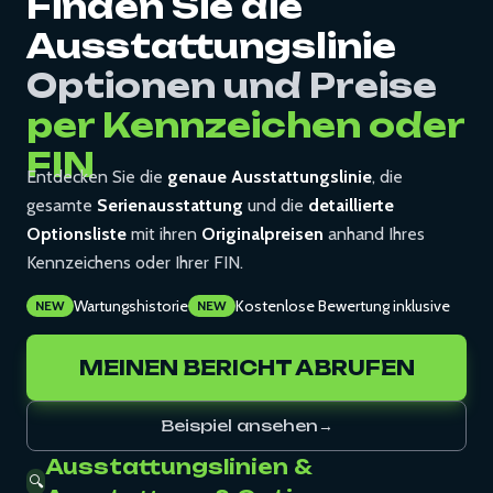
Finden Sie die
Ausstattungslinie
Optionen und Preise
per Kennzeichen oder
FIN
Entdecken Sie die
genaue Ausstattungslinie
, die
gesamte
Serienausstattung
und die
detaillierte
Optionsliste
mit ihren
Originalpreisen
anhand Ihres
Kennzeichens oder Ihrer FIN.
Wartungshistorie
Kostenlose Bewertung inklusive
NEW
NEW
MEINEN BERICHT ABRUFEN
Beispiel ansehen
→
Ausstattungslinien &
🔍