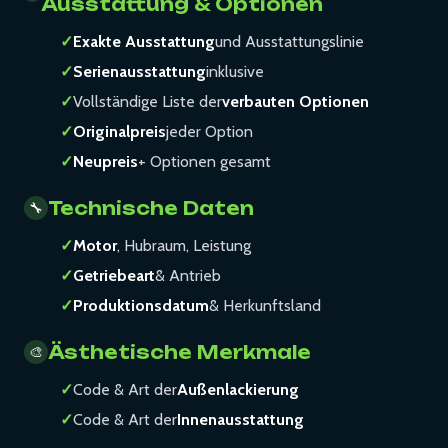
Ausstattung & Optionen
✓
Exakte Ausstattung
und Ausstattungslinie
✓
Serienausstattung
inklusive
✓
Vollständige Liste der
verbauten Optionen
✓
Originalpreis
jeder Option
✓
Neupreis
+ Optionen gesamt
Technische Daten
🔧
✓
Motor
, Hubraum, Leistung
✓
Getriebeart
& Antrieb
✓
Produktionsdatum
& Herkunftsland
Ästhetische Merkmale
🎨
✓
Code & Art der
Außenlackierung
✓
Code & Art der
Innenausstattung