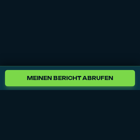
MEINEN BERICHT ABRUFEN
fa Romeo
Audi
BMW
Chrysler
C