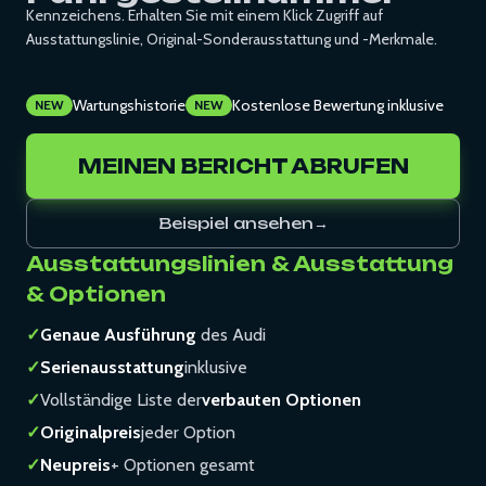
Kennzeichens. Erhalten Sie mit einem Klick Zugriff auf
Ausstattungslinie, Original-Sonderausstattung und -Merkmale.
Wartungshistorie
Kostenlose Bewertung inklusive
NEW
NEW
MEINEN BERICHT ABRUFEN
Beispiel ansehen
→
Ausstattungslinien & Ausstattung
& Optionen
✓
Genaue Ausführung
des Audi
✓
Serienausstattung
inklusive
✓
Vollständige Liste der
verbauten Optionen
✓
Originalpreis
jeder Option
✓
Neupreis
+ Optionen gesamt