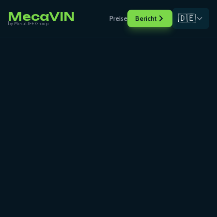
MecaVIN
🇩🇪
Preise
Bericht
by MecaLIFE Group