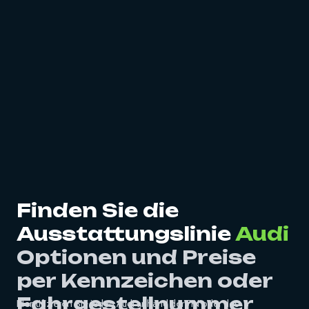
Finden Sie die
Ausstattungslinie
Audi
Optionen und Preise
per Kennzeichen oder
Fahrgestellnummer
Identifizieren Sie jeden Audi anhand der FIN oder des