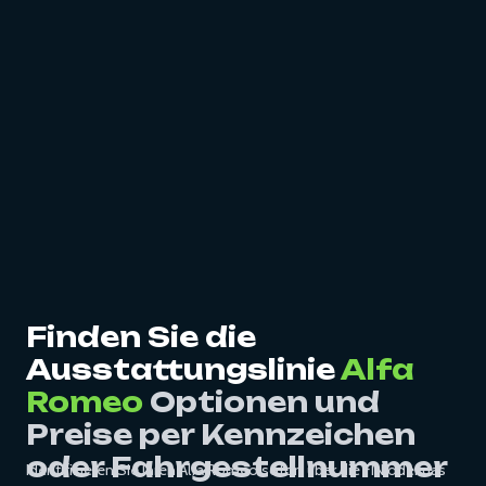
Finden Sie die
Ausstattungslinie
Alfa
Romeo
Optionen und
Preise per Kennzeichen
oder Fahrgestellnummer
Identifizieren Sie Ihren Alfa Romeo sofort über die FIN oder das