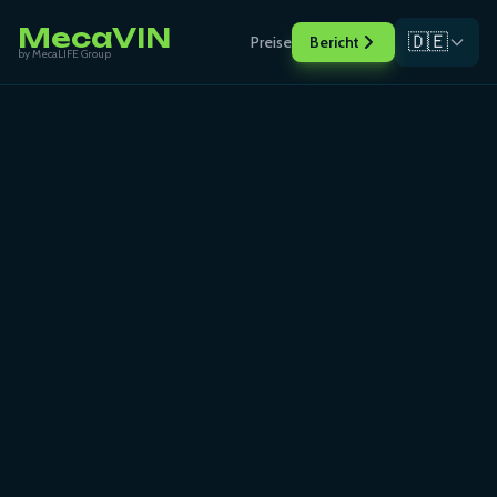
MecaVIN
🇩🇪
Preise
Bericht
by MecaLIFE Group