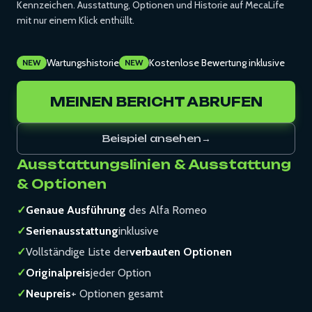
Kennzeichen. Ausstattung, Optionen und Historie auf MecaLife
mit nur einem Klick enthüllt.
Wartungshistorie
Kostenlose Bewertung inklusive
NEW
NEW
MEINEN BERICHT ABRUFEN
Beispiel ansehen
→
Ausstattungslinien & Ausstattung
& Optionen
✓
Genaue Ausführung
des Alfa Romeo
✓
Serienausstattung
inklusive
✓
Vollständige Liste der
verbauten Optionen
✓
Originalpreis
jeder Option
✓
Neupreis
+ Optionen gesamt