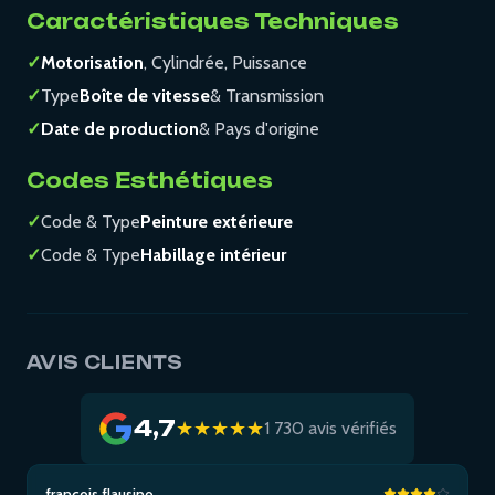
Caractéristiques Techniques
✓
Motorisation
, Cylindrée, Puissance
✓
Type
Boîte de vitesse
& Transmission
✓
Date de production
& Pays d'origine
Codes Esthétiques
✓
Code & Type
Peinture extérieure
✓
Code & Type
Habillage intérieur
AVIS CLIENTS
4,7
★★★★★
1 730 avis vérifiés
francois flausino