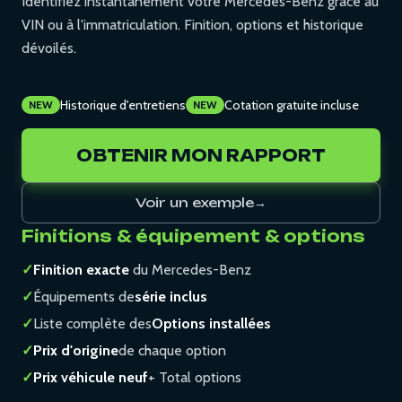
Identifiez instantanément votre Mercedes-Benz grâce au
VIN ou à l'immatriculation. Finition, options et historique
dévoilés.
Historique d'entretiens
Cotation gratuite incluse
NEW
NEW
OBTENIR MON RAPPORT
Voir un exemple
→
Finitions & équipement & options
✓
Finition exacte
du Mercedes-Benz
✓
Équipements de
série inclus
✓
Liste complète des
Options installées
✓
Prix d'origine
de chaque option
✓
Prix véhicule neuf
+ Total options