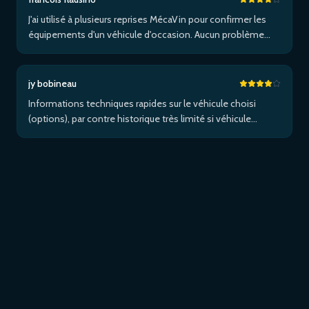
J'ai utilisé à plusieurs reprises MécaVin pour confirmer les
équipements d'un véhicule d'occasion. Aucun problème
pour un Volvo XC90. Pas de service pour les Tesla. Utilisé
ensuite pour Jaguar XF (pas de données) puis un I-Pace via
Apple …Plus
jy bobineau
Informations techniques rapides sur le véhicule choisi
(options), par contre historique très limité si véhicule
étranger et/ou non entretenu dans le réseau de la marque...