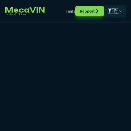
MecaVIN
🇫🇷
Tarifs
Rapport
by MecaLIFE Group