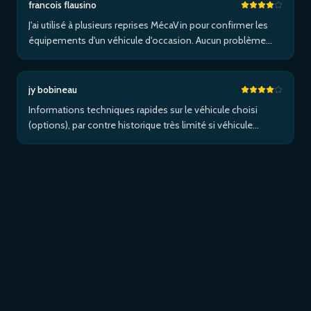
francois flausino
J'ai utilisé à plusieurs reprises MécaVin pour confirmer les
équipements d'un véhicule d'occasion. Aucun problème
pour un Volvo XC90. Pas de service pour les Tesla. Utilisé
ensuite pour Jaguar XF (pas de données) puis un I-Pace via
Apple …Plus
jy bobineau
Informations techniques rapides sur le véhicule choisi
(options), par contre historique très limité si véhicule
étranger et/ou non entretenu dans le réseau de la marque...