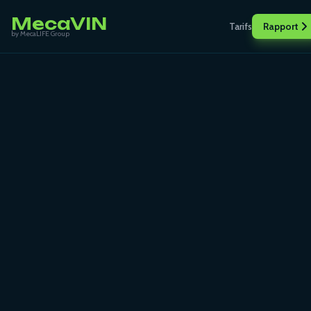
MecaVIN
Tarifs
Rapport
by MecaLIFE Group