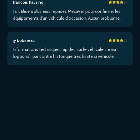
francois flausino
J'ai utilisé à plusieurs reprises MécaVin pour confirmer les
équipements d'un véhicule d'occasion. Aucun problème
pour un Volvo XC90. Pas de service pour les Tesla. Utilisé
ensuite pour Jaguar XF (pas de données) puis un I-Pace via
Apple …Plus
jy bobineau
Informations techniques rapides sur le véhicule choisi
(options), par contre historique très limité si véhicule
étranger et/ou non entretenu dans le réseau de la marque...