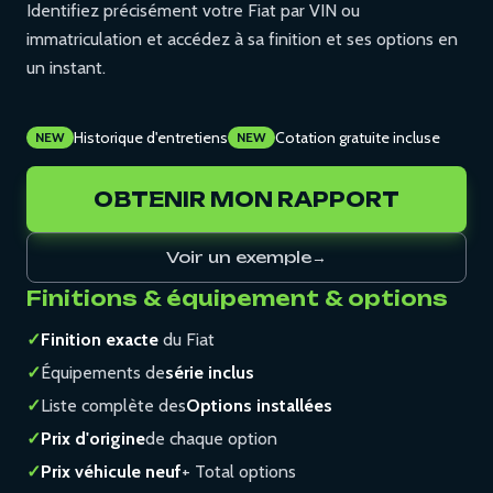
Identifiez précisément votre Fiat par VIN ou
immatriculation et accédez à sa finition et ses options en
un instant.
Historique d'entretiens
Cotation gratuite incluse
NEW
NEW
OBTENIR MON RAPPORT
Voir un exemple
→
Finitions & équipement & options
✓
Finition exacte
du Fiat
✓
Équipements de
série inclus
✓
Liste complète des
Options installées
✓
Prix d'origine
de chaque option
✓
Prix véhicule neuf
+ Total options