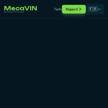
MecaVIN
🇫🇷
Tarifs
Rapport
by MecaLIFE Group